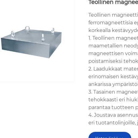
Teollinen magneet
Teollinen magneetti
ferromagneettisia 
korkealla kestävyyde
1. Teollinen magnee
maametallien neodyy
magneettisen voim
poistamiseksi tehok
2. Laadukkaat mater
erinomaisen kestävyy
ankarissa ympäristöi
3. Tasainen magneet
tehokkaasti eri hiu
parantaa tuotteen 
4. Joustava asennu
eri tuotantolinjoille, 