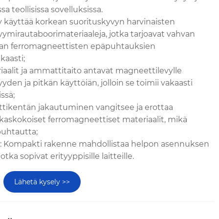
sa teollisissa sovelluksissa.
y käyttää korkean suorituskyvyn harvinaisten
mirautaboorimateriaaleja, jotka tarjoavat vahvan
an ferromagneettisten epäpuhtauksien
kaasti;
iaalit ja ammattitaito antavat magneettilevylle
den ja pitkän käyttöiän, jolloin se toimii vakaasti
ssä;
tikentän jakautuminen vangitsee ja erottaa
kkaskokoiset ferromagneettiset materiaalit, mikä
puhtautta;
s: Kompakti rakenne mahdollistaa helpon asennuksen
jotka sopivat erityyppisille laitteille.
Lähetä kysely >>