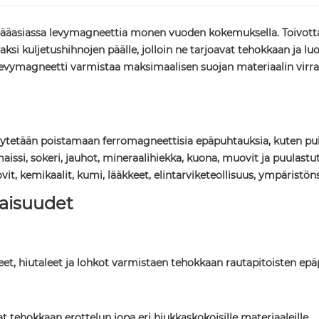
aa pääasiassa levymagneettia monen vuoden kokemuksella. Toivott
avaksi kuljetushihnojen päälle, jolloin ne tarjoavat tehokkaan ja
 levymagneetti varmistaa maksimaalisen suojan materiaalin virra
äytetään poistamaan ferromagneettisia epäpuhtauksia, kuten pultt
 maissi, sokeri, jauhot, mineraalihiekka, kuona, muovit ja puulast
uovit, kemikaalit, kumi, lääkkeet, elintarviketeollisuus, ympäristö
aisuudet
rakeet, hiutaleet ja lohkot varmistaen tehokkaan rautapitoisten e
tehokkaan erottelun jopa eri hiukkaskokoisille materiaaleille.