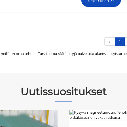
Katso lisää >>
«
1
ä on oma tehdas. Tarvitsetpa räätälöityjä palveluita alueesi erityistarpeisi
Uutissuositukset