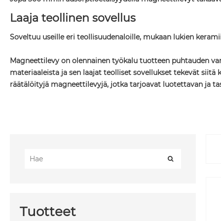
Laaja teollinen sovellus
Soveltuu useille eri teollisuudenaloille, mukaan lukien kerami
Magneettilevy on olennainen työkalu tuotteen puhtauden varmi
materiaaleista ja sen laajat teolliset sovellukset tekevät s
räätälöityjä magneettilevyjä, jotka tarjoavat luotettavan ja t
Tuotteet