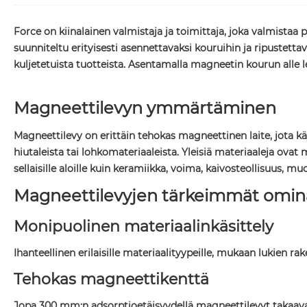
Force on kiinalainen valmistaja ja toimittaja, joka valmist
suunniteltu erityisesti asennettavaksi kouruihin ja ripustett
kuljetetuista tuotteista. Asentamalla magneetin kourun alle
Magneettilevyn ymmärtäminen
Magneettilevy on erittäin tehokas magneettinen laite, jota k
hiutaleista tai lohkomateriaaleista. Yleisiä materiaaleja ovat
sellaisille aloille kuin keramiikka, voima, kaivosteollisuus, m
Magneettilevyjen tärkeimmät omin
Monipuolinen materiaalinkäsittely
Ihanteellinen erilaisille materiaalityypeille, mukaan lukien 
Tehokas magneettikenttä
Jopa 300 mm:n adsorptioetäisyydellä magneettilevyt takaavat 