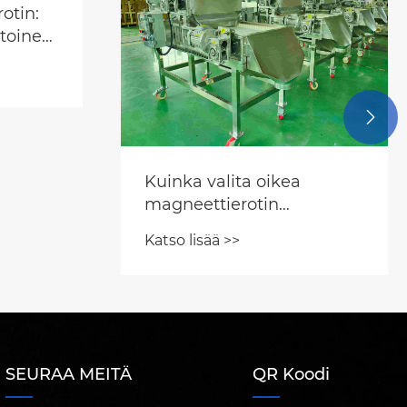

Mikä on
sähkömagneettisen
erottimen periaate?
Katso lisää >>
? Tässä
tietää!
SEURAA MEITÄ
QR Koodi