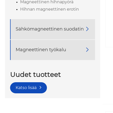
Magneettinen hihnapyörä
Hihnan magneettinen erotin
Sähkömagneettinen suodatin

Magneettinen työkalu

Uudet tuotteet
Katso lisää