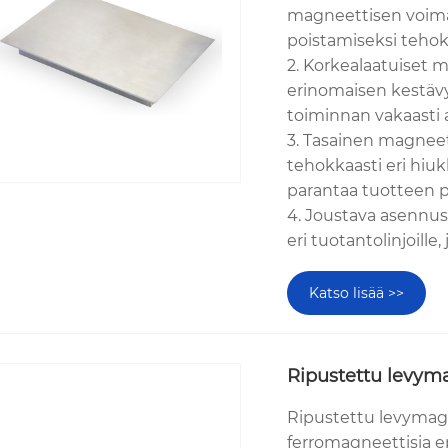
magneettisen voim
poistamiseksi tehok
2. Korkealaatuiset m
erinomaisen kestävy
toiminnan vakaasti a
3. Tasainen magneet
tehokkaasti eri hiu
parantaa tuotteen 
4. Joustava asennu
eri tuotantolinjoille, 
Katso lisää >>
Ripustettu levym
Ripustettu levymag
ferromagneettisia e