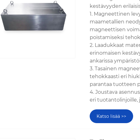
kestävyyden erilaisis
1. Magneettinen lev
maametallien neodyy
magneettisen voim
poistamiseksi tehok
2. Laadukkaat mater
erinomaisen kestävyy
ankarissa ympäristöi
3. Tasainen magneet
tehokkaasti eri hiu
parantaa tuotteen 
4. Joustava asennu
eri tuotantolinjoille, 
Katso lisää >>