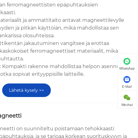
an ferromagneettisten epäpuhtauksien
kaasti.
ateriaalit ja ammattitaito antavat magneettilevylle
yden ja pitkän käyttöiän, mikä mahdollistaa sen
nkarissa olosuhteissa.
tikentän jakautuminen vangitsee ja erottaa
kkaskokoiset ferromagneettiset materiaalit, mikä
puhtautta.
s: Kompakti rakenne mahdollistaa helpon asennuksen
WhatsApp
jotka sopivat erityyppisille laitteille.
E-Mail
Lähetä kysely >>
Wechat
agneetti
neetti on suunniteltu poistamaan tehokkaasti
päpuhtauksia, ja se tarjoaa korkean suorituskyvyn ja