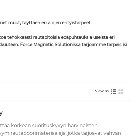
et muut, täyttäen eri alojen erityistarpeet.
oa tehokkaasti rautapitoisia epäpuhtauksia useista eri
okkuuteen. Force Magnetic Solutionissa tarjoamme tarpeisiisi
View as
y
yttää korkean suorituskyvyn harvinaisten
mirautaboorimateriaaleja, jotka tarjoavat vahvan