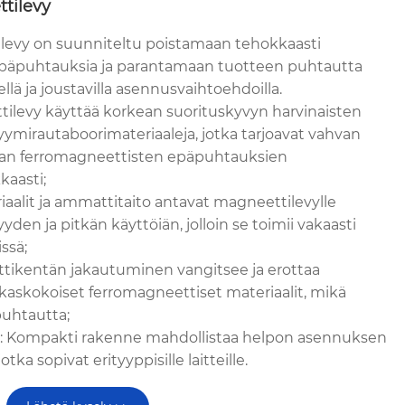
tilevy
levy on suunniteltu poistamaan tehokkaasti
epäpuhtauksia ja parantamaan tuotteen puhtautta
llä ja joustavilla asennusvaihtoehdoilla.
ttilevy käyttää korkean suorituskyvyn harvinaisten
mirautaboorimateriaaleja, jotka tarjoavat vahvan
an ferromagneettisten epäpuhtauksien
kaasti;
iaalit ja ammattitaito antavat magneettilevylle
den ja pitkän käyttöiän, jolloin se toimii vakaasti
ssä;
tikentän jakautuminen vangitsee ja erottaa
kkaskokoiset ferromagneettiset materiaalit, mikä
puhtautta;
s: Kompakti rakenne mahdollistaa helpon asennuksen
jotka sopivat erityyppisille laitteille.