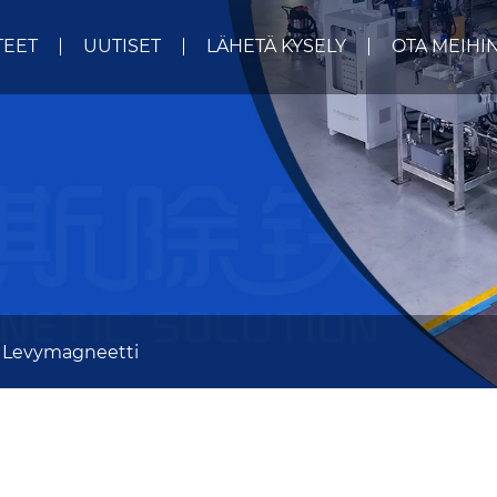
TEET
UUTISET
LÄHETÄ KYSELY
OTA MEIHI
Levymagneetti