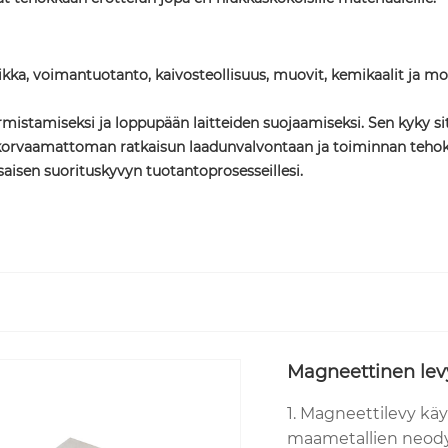
ikka, voimantuotanto, kaivosteollisuus, muovit, kemikaalit ja mon
stamiseksi ja loppupään laitteiden suojaamiseksi. Sen kyky sit
iitä korvaamattoman ratkaisun laadunvalvontaan ja toiminnan teh
asaisen suorituskyvyn tuotantoprosesseillesi.
Magneettinen lev
1. Magneettilevy kä
maametallien neodyy