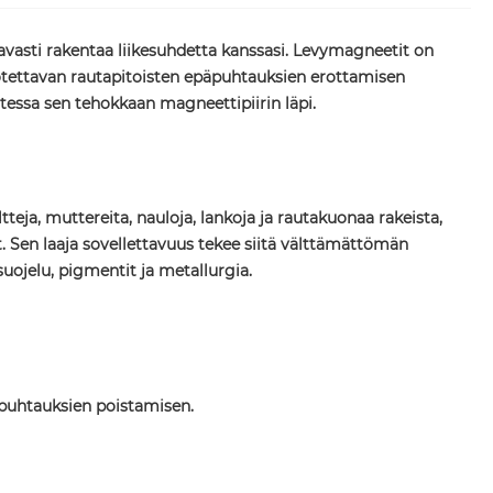
avasti rakentaa liikesuhdetta kanssasi. Levymagneetit on
 luotettavan rautapitoisten epäpuhtauksien erottamisen
tessa sen tehokkaan magneettipiirin läpi.
eja, muttereita, nauloja, lankoja ja rautakuonaa rakeista,
ut. Sen laaja sovellettavuus tekee siitä välttämättömän
nsuojelu, pigmentit ja metallurgia.
päpuhtauksien poistamisen.