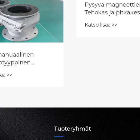
 magneettierotin:
s ja pitkäkestoinen
ratkaisu
sää >>
Kuinka valita oikea
magneettierotin
muoviteollisuudelle
Katso lisää >>
on mitä sinun tulee 
Tuoteryhmät