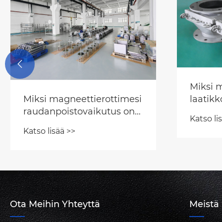
Pysyvä
Tehoka
vakaa 
Katso li

Miksi manuaalinen
laatikkotyyppinen
raudanpoistoaine on
Katso lisää >>
välttämätön chilijauheen
tuotannossa?
Ota Meihin Yhteyttä
Meistä